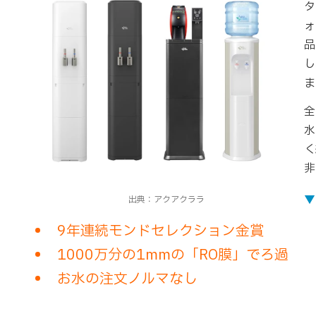
タ
ォ
品
し
ま
全
水
く
非
▼
出典：アクアクララ
9年連続モンドセレクション金賞
1000万分の1mmの「RO膜」でろ過
お水の注文ノルマなし