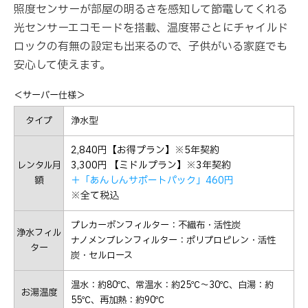
照度センサーが部屋の明るさを感知して節電してくれる
光センサーエコモードを搭載、温度帯ごとにチャイルド
ロックの有無の設定も出来るので、子供がいる家庭でも
安心して使えます。
＜サーバー仕様＞
タイプ
浄水型
2,840円【お得プラン】※5年契約
3,300円 【ミドルプラン】※3年契約
レンタル月
＋「あんしんサポートパック」460円
額
※全て税込
プレカーボンフィルター：不織布・活性炭
浄水フィル
ナノメンブレンフィルター：ポリプロピレン・活性
ター
炭・セルロース
温水：約80℃、常温水：約25℃～30℃、白湯：約
お湯温度
55℃、再加熱：約90℃