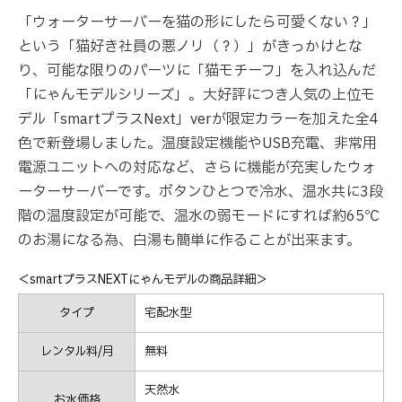
「ウォーターサーバーを猫の形にしたら可愛くない？」
という「猫好き社員の悪ノリ（？）」がきっかけとな
り、可能な限りのパーツに「猫モチーフ」を入れ込んだ
「にゃんモデルシリーズ」。大好評につき人気の上位モ
デル「smartプラスNext」verが限定カラーを加えた全4
色で新登場しました。温度設定機能やUSB充電、非常用
電源ユニットへの対応など、さらに機能が充実したウォ
ーターサーバーです。ボタンひとつで冷水、温水共に3段
階の温度設定が可能で、温水の弱モードにすれば約65℃
のお湯になる為、白湯も簡単に作ることが出来ます。
＜smartプラスNEXTにゃんモデルの商品詳細＞
タイプ
宅配水型
レンタル料/月
無料
天然水
お水価格