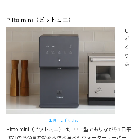
Pitto mini（ピットミニ）
し
ず
く
り
あ
出典：しずくりあ
Pitto mini（ピットミニ）は、卓上型でありながら1日平
均7Lのろ過量を誇る水道水浄水型ウォーターサーバー。