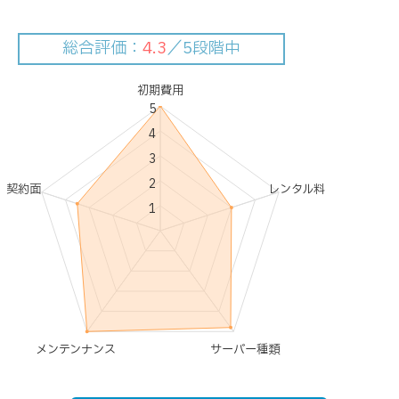
総合評価：
4.3
／5段階中
初期費用
5
4
3
2
契約面
レンタル料
1
メンテンナンス
サーバー種類