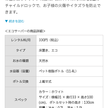
チャイルドロックで、お子様の火傷やイタズラを防止で
きます。
▼ 続きを読む
＜エコサーバーの商品詳細＞
レンタル料/月
330円（税込）
タイプ
床置き、エコ
お水の種類
天然水
水容器（容量）
ペット樹脂ボトル（11.4L）
ボトル交換
上載せ式
カラー：
ホワイト
サイズ：
横幅31 × 奥行33 × 高さ100
スペック
(cm)、 ボトルセット時の高さ：130cm
容量：
冷水：0.7L、温水：1.0L