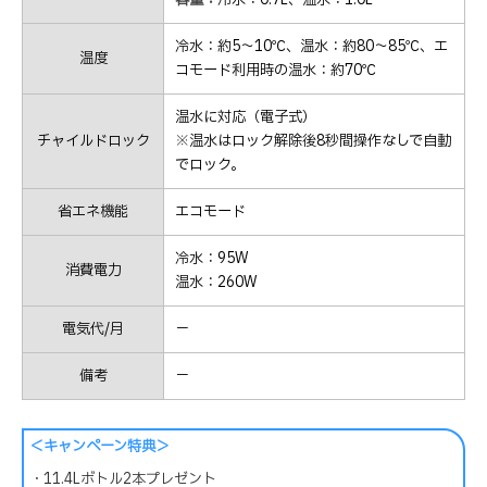
冷水：約5～10℃、温水：約80～85℃、エ
温度
コモード利用時の温水：約70℃
温水に対応（電子式）
チャイルドロック
※温水はロック解除後8秒間操作なしで自動
でロック。
省エネ機能
エコモード
冷水：95W
消費電力
温水：260W
電気代/月
－
備考
－
＜キャンペーン特典＞
・11.4Lボトル2本プレゼント