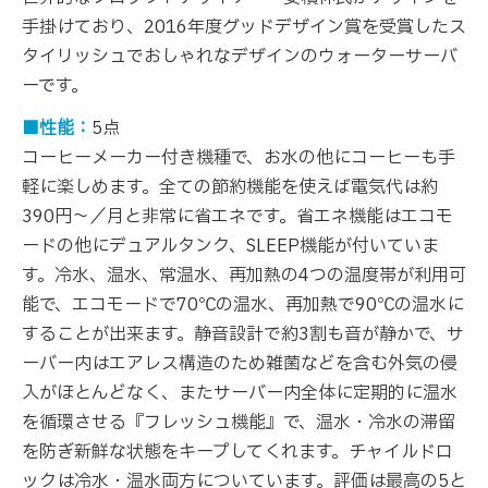
手掛けており、2016年度グッドデザイン賞を受賞したス
タイリッシュでおしゃれなデザインのウォーターサーバ
ーです。
■性能：
5点
コーヒーメーカー付き機種で、お水の他にコーヒーも手
軽に楽しめます。全ての節約機能を使えば電気代は約
390円～／月と非常に省エネです。省エネ機能はエコモ
ードの他にデュアルタンク、SLEEP機能が付いていま
す。冷水、温水、常温水、再加熱の4つの温度帯が利用可
能で、エコモードで70℃の温水、再加熱で90℃の温水に
することが出来ます。静音設計で約3割も音が静かで、サ
ーバー内はエアレス構造のため雑菌などを含む外気の侵
入がほとんどなく、またサーバー内全体に定期的に温水
を循環させる『フレッシュ機能』で、温水・冷水の滞留
を防ぎ新鮮な状態をキープしてくれます。チャイルドロ
ックは冷水・温水両方についています。評価は最高の5と