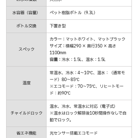
水容器（容量）
ペット樹脂ボトル（9.3L）
ボトル交換
下置き型
カラー：
マットホワイト、マットブラック
サイズ：
横幅290 × 奥行350 × 高さ
スペック
1100mm
容量：
冷水：1.5L、温水：1.5L
常温水、冷水：4〜10℃、温水：（通常モ
ード）80〜85℃
温度
※エコモード：70〜75℃、リヒートモー
ド：約90℃
温水、冷水、常温水に対応（電子式）
チャイルドロック
※温水はロック解除後10秒間操作なしで自
動でロック。
省エネ機能
光センサー搭載エコモード