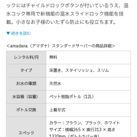
ックにはチャイルドロックボタンが付いているうえ、温
水コック専用で新機能の温水スライドロック機能を搭
載。小さなお子様のいたずら防止にも役立ちます。
▼ 続きを読む
＜amadana（アマダナ）スタンダードサーバーの商品詳細＞
レンタル料/月
無料
タイプ
床置き、スタイリッシュ、スリム
お水の種類
天然水
水容器（容量）
ペット樹脂ボトル（12L）
ボトル交換
上載せ式
カラー：
ブラウン、ブラック、ホワイト
サイズ：
横幅265 × 奥行313 × 高さ
スペック
1320mm（ボトルカバー含）