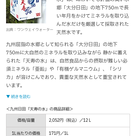
郷「大分日田」の地下750ｍで長
い年月をかけてミネラルを取り込
んだ水だけを厳選して採取された
出典：ワンウェイウォーター
天然水です。
九州屈指の水郷として知られる「大分日田」の地下
750mに大自然のミネラルを取り込みながら 静かに蓄え
られた「天寿の水」は、自然食品からの摂取が難しい必
須ミネラル「亜鉛」や「有機ゲルマニウム」、「シリ
カ」が溶けこんでおり、貴重な天然水として重宝されて
います。
▼ 続きを読む
＜九州日田「天寿の水」の商品詳細＞
価格/容量
2,052円（税込）／12 L
1L当たりの価格
171円／1L