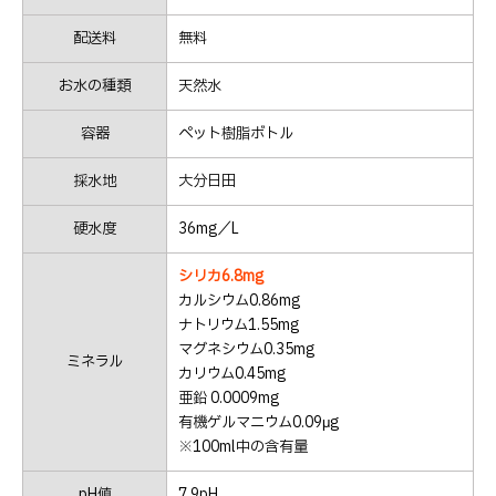
配送料
無料
お水の種類
天然水
容器
ペット樹脂ボトル
採水地
大分日田
硬水度
36mg／L
シリカ6.8mg
カルシウム0.86mg
ナトリウム1.55mg
マグネシウム0.35mg
ミネラル
カリウム0.45mg
亜鉛 0.0009mg
有機ゲルマニウム0.09μg
※100ml中の含有量
pH値
7.9pH