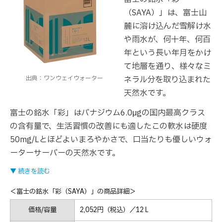
（SAYA）」は、富士山
麓に溶け込んだ雪解け水
や雨水が、何十年、何百
年という長い年月をかけ
て地層を通り、様々なミ
出典：ワンウェイウォーター
ネラル分を取り込まれた
天然水です。
富士の銘水「彩」はバナジウム6.0μgの国内最高クラス
の含有量で、生活習慣の改善にも適したこの軟水は硬度
50mg/Lとほどよいまろやかさで、口当たりも優しいウォ
ーターサーバーの天然水です。
▼ 続きを読む
＜富士の銘水「彩（SAYA）」の商品詳細＞
価格/容量
2,052円（税込）／12 L