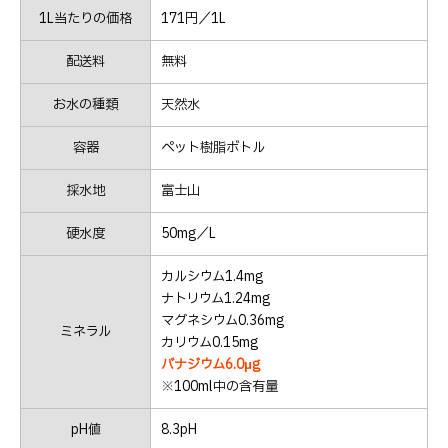
1L当たりの価格
171円／1L
配送料
無料
お水の種類
天然水
容器
ペット樹脂ボトル
採水地
富士山
硬水度
50mg／L
カルシウム1.4mg
ナトリウム1.24mg
マグネシウム0.36mg
ミネラル
カリウム0.15mg
バナジウム6.0μg
※100ml中の含有量
pH値
8.3pH