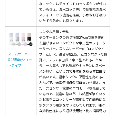
水コックにはチャイルドロックボタンが付い
ているうえ、温水コック専用で新機能の温水
スライドロック機能を搭載。小さなお子様の
いたずら防止にも役立ちます。
レンタル月額：
無料
そのネーミングの通り横幅27cmで置き場所
も選びやすいコンパクトな卓上型のウォータ
ーサーバー。スリムサーバーⅢ（ロングタイ
スリムサーバー
プ）と比べ、高さが82.0cmとコンパクトな設
&#8546;ショー
計で、スリムに加えて卓上型であることか
トタイプ
ら、一人暮らしでお部屋やキッチンにスペー
スが無い、という方でも場所を取らず自由度
が高いです。温水タンクの保温性を高めるこ
となどで、通常使用時の消費電力を抑え、ま
た、光センサー稼働のエコモードを搭載して
いるので、就寝の際など、お部屋が暗くなっ
た状態をエコセンサーが感知して自動的に温
水タンクの電源をオフにしてくれます。様々
な節約仕様により通常使用時と比べ消費電力