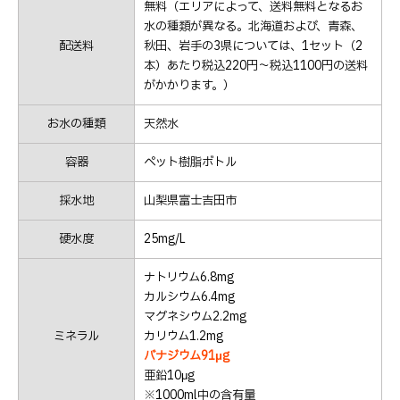
無料（エリアによって、送料無料となるお
水の種類が異なる。北海道および、青森、
配送料
秋田、岩手の3県については、1セット（2
本）あたり税込220円～税込1100円の送料
がかかります。）
お水の種類
天然水
容器
ペット樹脂ボトル
採水地
山梨県富士吉田市
硬水度
25mg/L
ナトリウム6.8mg
カルシウム6.4mg
マグネシウム2.2mg
ミネラル
カリウム1.2mg
バナジウム91μg
亜鉛10μg
※1000ml中の含有量