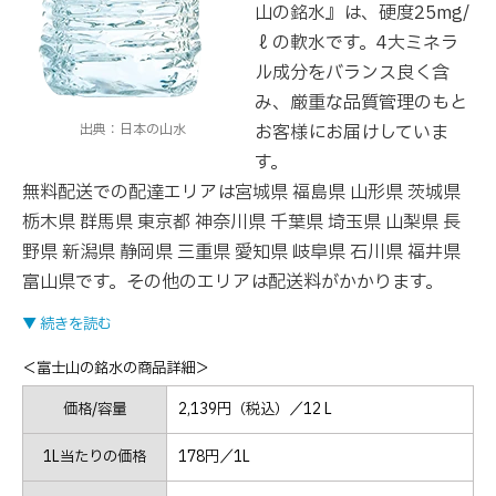
山の銘水』は、硬度25mg/
ℓの軟水です。4大ミネラ
ル成分をバランス良く含
み、厳重な品質管理のもと
出典：日本の山水
お客様にお届けしていま
す。
無料配送での配達エリアは宮城県 福島県 山形県 茨城県
栃木県 群馬県 東京都 神奈川県 千葉県 埼玉県 山梨県 長
野県 新潟県 静岡県 三重県 愛知県 岐阜県 石川県 福井県
富山県です。その他のエリアは配送料がかかります。
▼ 続きを読む
＜富士山の銘水の商品詳細＞
価格/容量
2,139円（税込）／12 L
1L当たりの価格
178円／1L